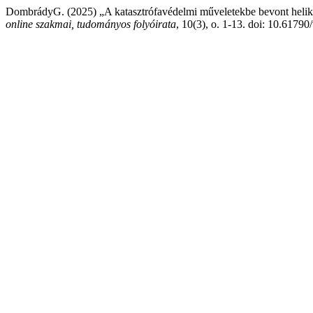
DombrádyG. (2025) „A katasztrófavédelmi műveletekbe bevont helikopt
online szakmai, tudományos folyóirata
, 10(3), o. 1-13. doi: 10.6179