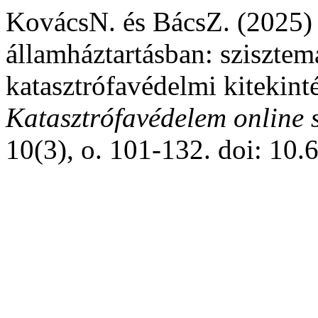
KovácsN. és BácsZ. (2025) 
államháztartásban: sziszte
katasztrófavédelmi kitekint
Katasztrófavédelem online 
10(3), o. 101-132. doi: 10