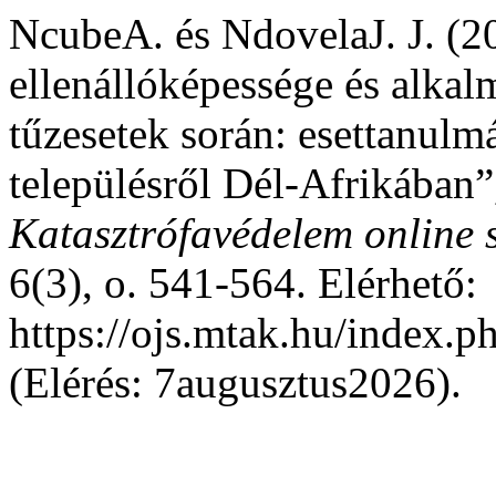
NcubeA. és NdovelaJ. J. (2
ellenállóképessége és alka
tűzesetek során: esettanulm
településről Dél-Afrikában
Katasztrófavédelem online 
6(3), o. 541-564. Elérhető:
https://ojs.mtak.hu/index.
(Elérés: 7augusztus2026).