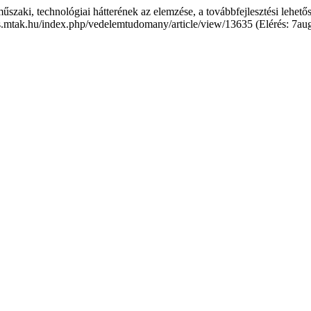
szaki, technológiai hátterének az elemzése, a továbbfejlesztési lehető
/ojs.mtak.hu/index.php/vedelemtudomany/article/view/13635 (Elérés: 7au