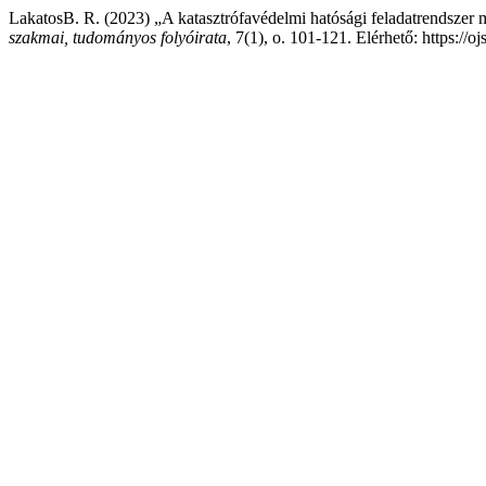
LakatosB. R. (2023) „A katasztrófavédelmi hatósági feladatrendszer mű
szakmai, tudományos folyóirata
, 7(1), o. 101-121. Elérhető: https:/