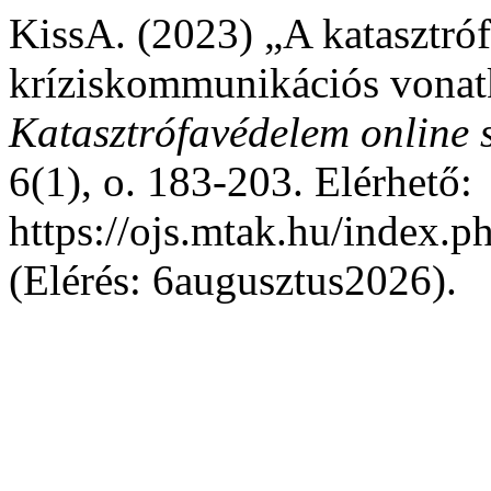
KissA. (2023) „A katasztró
kríziskommunikációs vonat
Katasztrófavédelem online 
6(1), o. 183-203. Elérhető:
https://ojs.mtak.hu/index.
(Elérés: 6augusztus2026).