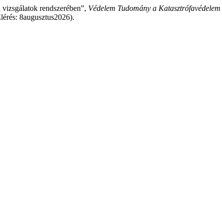
i vizsgálatok rendszerében”,
Védelem Tudomány a Katasztrófavédelem o
lérés: 8augusztus2026).