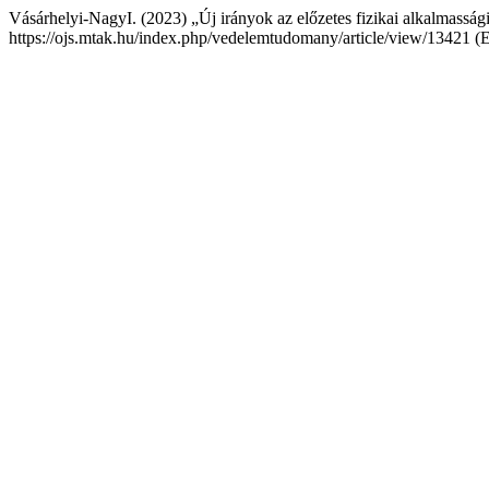
Vásárhelyi-NagyI. (2023) „Új irányok az előzetes fizikai alkalmasság
https://ojs.mtak.hu/index.php/vedelemtudomany/article/view/13421 (E