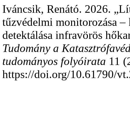
Iváncsik, Renátó. 2026. „L
tűzvédelmi monitorozása –
detektálása infravörös hők
Tudomány a Katasztrófavéd
tudományos folyóirata
11 (2
https://doi.org/10.61790/v