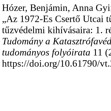
Hózer, Benjámin, Anna Gyim
„Az 1972-Es Csertő Utcai tű
tűzvédelmi kihívásaira: 1.
Tudomány a Katasztrófavéd
tudományos folyóirata
11 (2
https://doi.org/10.61790/v