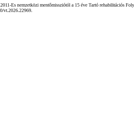
A 2011-Es nemzetközi mentőmissziótól a 15 éve Tartó rehabilitációs Fo
90/vt.2026.22969.