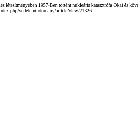
és létesítményében 1957-Ben történt nukleáris katasztrófa Okai és kö
u/index.php/vedelemtudomany/article/view/21326.