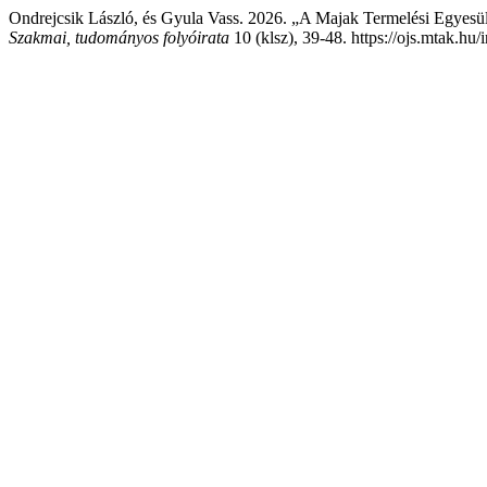
Ondrejcsik László, és Gyula Vass. 2026. „A Majak Termelési Egyesül
Szakmai, tudományos folyóirata
10 (klsz), 39-48. https://ojs.mtak.h