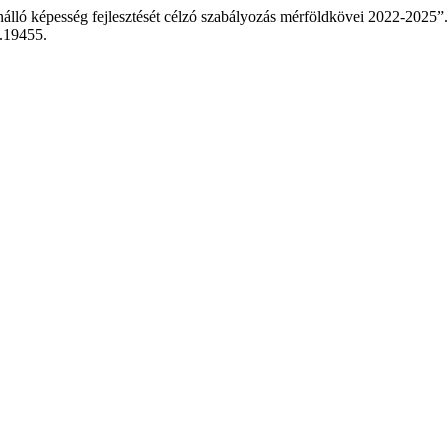
enálló képesség fejlesztését célzó szabályozás mérföldkövei 2022-2025”
5.19455.