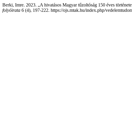
Berki, Imre. 2023. „A hivatásos Magyar tűzoltóság 150 éves történet
folyóirata
6 (4), 197-222. https://ojs.mtak.hu/index.php/vedelemtudo