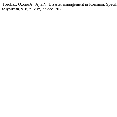
TörökZ.; OzonuA.; AjtaiN. Disaster management in Romania: Specifi
folyóirata
, v. 8, n. klsz, 22 dec. 2023.