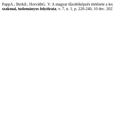
PappA.; BerkiI.; HorváthG. V. A magyar tűzoltóképzés története a kez
szakmai, tudományos folyóirata
, v. 7, n. 1, p. 220-240, 10 dec. 202