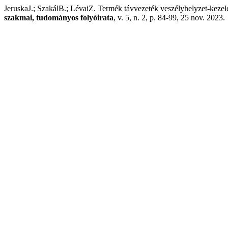
JeruskaJ.; SzakálB.; LévaiZ. Termék távvezeték veszélyhelyzet-kezelé
szakmai, tudományos folyóirata
, v. 5, n. 2, p. 84-99, 25 nov. 2023.