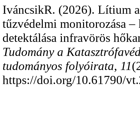
IváncsikR. (2026). Lítium 
tűzvédelmi monitorozása – 
detektálása infravörös hők
Tudomány a Katasztrófavéd
tudományos folyóirata
,
11
(
https://doi.org/10.61790/v