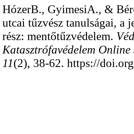
HózerB., GyimesiA., & Bérc
utcai tűzvész tanulságai, a 
rész: mentőtűzvédelem.
Véd
Katasztrófavédelem Online 
11
(2), 38-62. https://doi.o