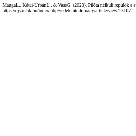
MangaL., Kátai-UrbánL., & VassG. (2023). Pilóta nélküli repülők a s
https://ojs.mtak.hu/index.php/vedelemtudomany/article/view/13107