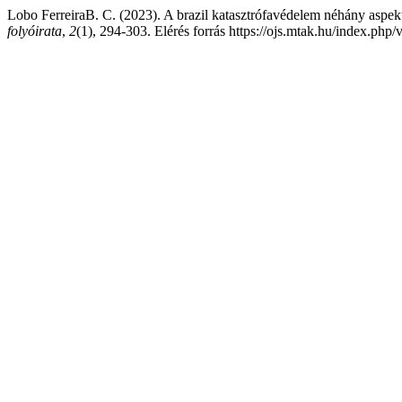
Lobo FerreiraB. C. (2023). A brazil katasztrófavédelem néhány aspek
folyóirata
,
2
(1), 294-303. Elérés forrás https://ojs.mtak.hu/index.ph