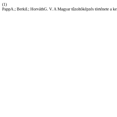
(1)
PappA.; BerkiI.; HorváthG. V. A Magyar tűzoltóképzés története a kez