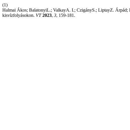
(1)
Halmai Ákos; BalatonyiL.; ValkayA. I.; CzigányS.; LiptayZ. Árpád; 
kisvízfolyásokon.
VT
2023
,
3
, 159-181.