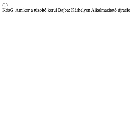
(1)
KósG. Amikor a tűzoltó kerül Bajba: Kárhelyen Alkalmazható újraéles