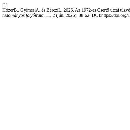
[1]
HózerB., GyimesiA. és BércziL. 2026. Az 1972-es Csertő utcai tűzvész
tudományos folyóirata
. 11, 2 (jún. 2026), 38-62. DOI:https://doi.org