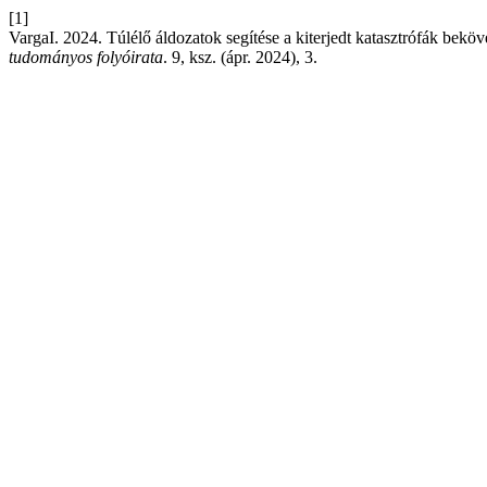
[1]
VargaI. 2024. Túlélő áldozatok segítése a kiterjedt katasztrófák bekö
tudományos folyóirata
. 9, ksz. (ápr. 2024), 3.