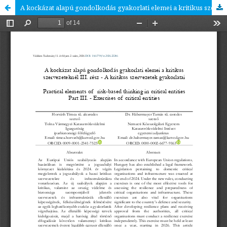
A kockázat alapú gondolkodás gyakorlati elemei a kritikus szervezeteknél III. rész