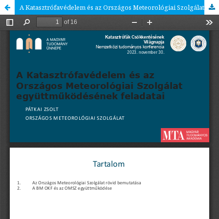
A Katasztrófavédelem és az Országos Meteorológiai Szolgálat együttműködésének feladatai