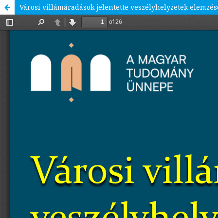
Városi villámáradások jelentette veszélyhelyzetek elemzés