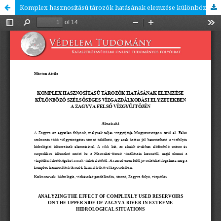
Komplex hasznosítású tározók hatásának elemzése különböző szélsőséges vízgazdálkodási helyzetekben a Zagyva felső vízgyűjtőjén