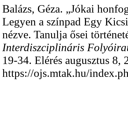
Balázs, Géza. „Jókai honfo
Legyen a színpad Egy Kicsi
nézve. Tanulja ősei történe
Interdiszciplináris Folyóira
19-34. Elérés augusztus 8, 
https://ojs.mtak.hu/index.p