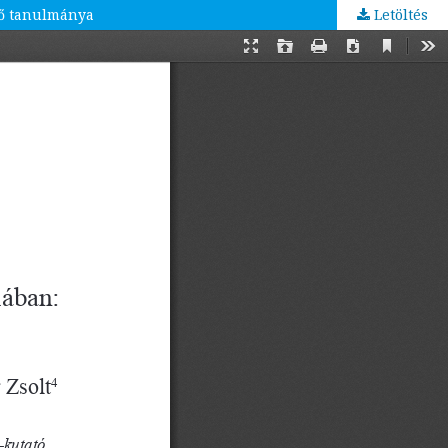
elő tanulmánya
Letöltés