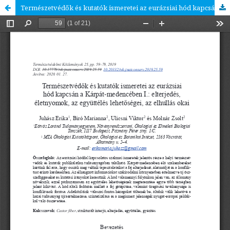
Természetvédők és kutatók ismeretei az eurázsiai hód kapcsán a Kárpát-medencében I.: elterjedés, életnyomok, az együttélés lehetőségei, az elhullás okai