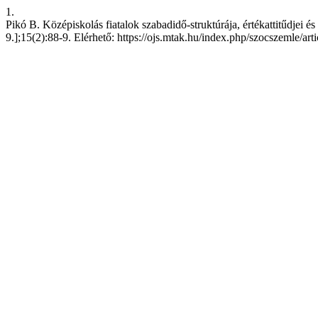
1.
Pikó B. Középiskolás fiatalok szabadidő-struktúrája, értékattitűdjei é
9.];15(2):88-9. Elérhető: https://ojs.mtak.hu/index.php/szocszemle/ar