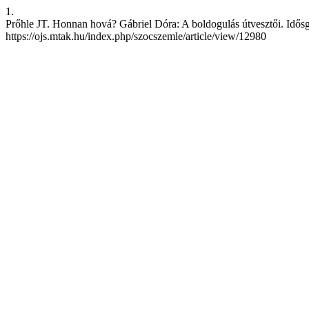
1.
Prőhle JT. Honnan hová? Gábriel Dóra: A boldogulás útvesztői. Idősgo
https://ojs.mtak.hu/index.php/szocszemle/article/view/12980