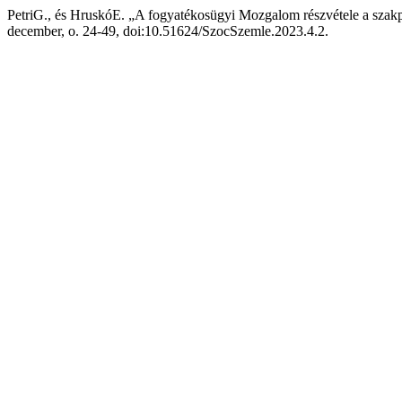
PetriG., és HruskóE. „A fogyatékosügyi Mozgalom részvétele a szak
december, o. 24-49, doi:10.51624/SzocSzemle.2023.4.2.