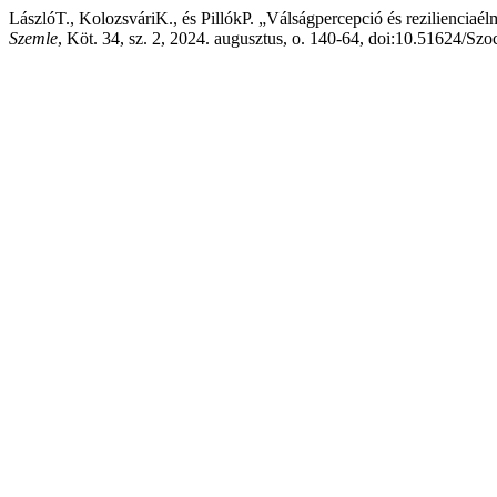
LászlóT., KolozsváriK., és PillókP. „Válságpercepció és reziliencia
Szemle
, Köt. 34, sz. 2, 2024. augusztus, o. 140-64, doi:10.51624/Sz