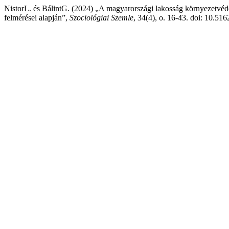
NistorL. és BálintG. (2024) „A magyarországi lakosság környezetvéd
felmérései alapján”,
Szociológiai Szemle
, 34(4), o. 16-43. doi: 10.5