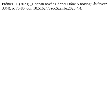
PrőhleJ. T. (2023) „Honnan hová? Gábriel Dóra: A boldogulás útveszt
33(4), o. 75-80. doi: 10.51624/SzocSzemle.2023.4.4.