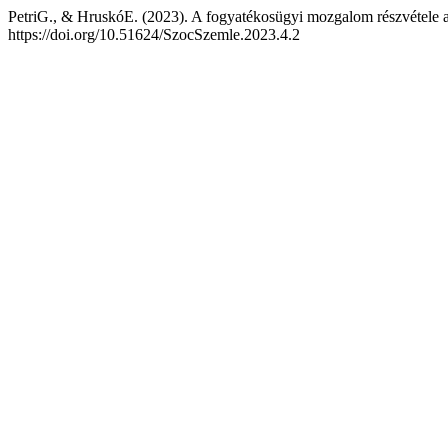
PetriG., & HruskóE. (2023). A fogyatékosügyi mozgalom részvétele 
https://doi.org/10.51624/SzocSzemle.2023.4.2