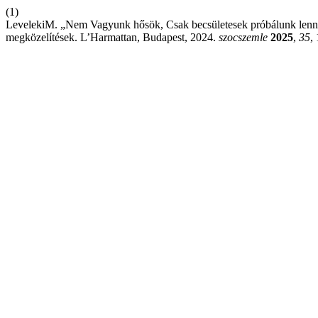
(1)
LevelekiM. „Nem Vagyunk hősök, Csak becsületesek próbálunk lenni”:
megközelítések. L’Harmattan, Budapest, 2024.
szocszemle
2025
,
35
,