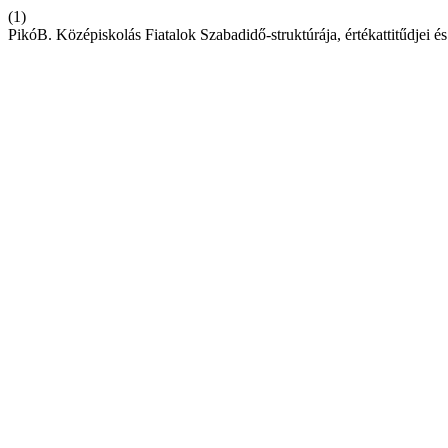
(1)
PikóB. Középiskolás Fiatalok Szabadidő-struktúrája, értékattitűdjei 