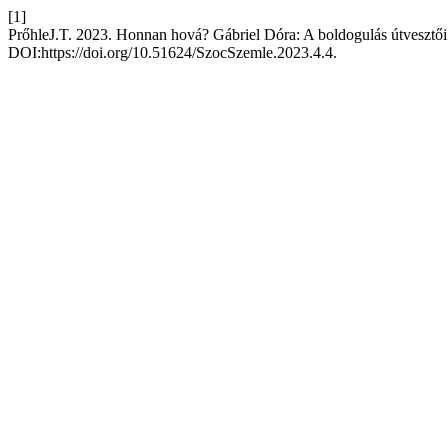
[1]
PrőhleJ.T. 2023. Honnan hová? Gábriel Dóra: A boldogulás útvesztői.
DOI:https://doi.org/10.51624/SzocSzemle.2023.4.4.