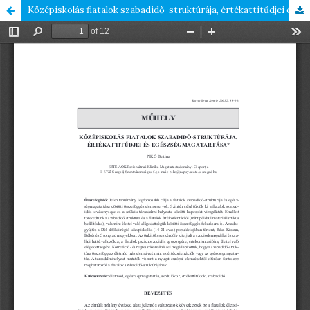
Középiskolás fiatalok szabadidő-struktúrája, értékattitűdjei és egészségmagatartása