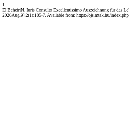
1.
El BeheiriN. Iuris Consulto Excellentissimo Auszeichnung für das L
2026Aug.9];2(1):185-7. Available from: https://ojs.mtak.hu/index.p