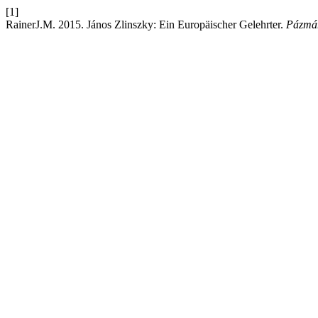
[1]
RainerJ.M. 2015. János Zlinszky: Ein Europäischer Gelehrter.
Pázmá