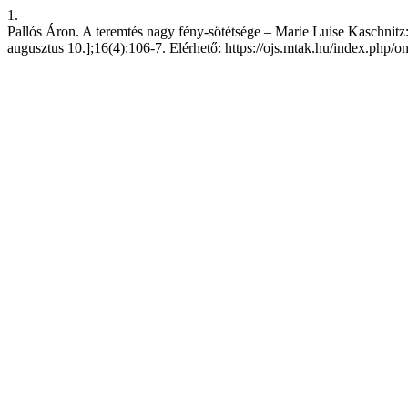
1.
Pallós Áron. A teremtés nagy fény-sötétsége – Marie Luise Kaschnitz
augusztus 10.];16(4):106-7. Elérhető: https://ojs.mtak.hu/index.php/o