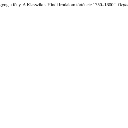
yog a fény. A Klasszikus Hindi Irodalom története 1350–1800”.
Orph