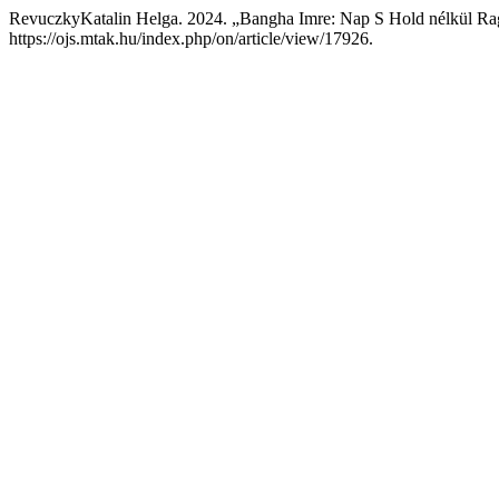
RevuczkyKatalin Helga. 2024. „Bangha Imre: Nap S Hold nélkül Rag
https://ojs.mtak.hu/index.php/on/article/view/17926.