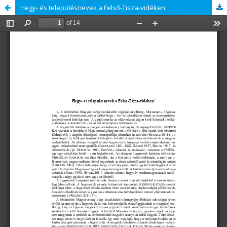
Hegy- és településnevek a Felső-Tisza-vidéken