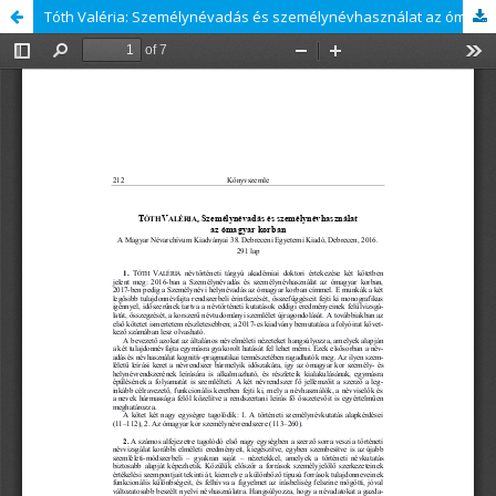
Tóth Valéria: Személynévadás és személynévhasználat az ómagyar korban