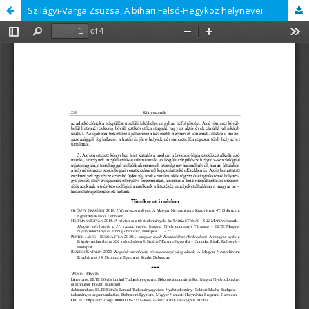
Szilágyi-Varga Zsuzsa, A bihari Felső-Hegyköz helynevei