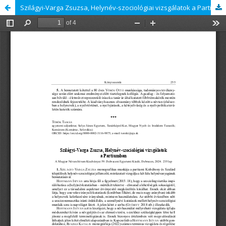
Szilágyi-Varga Zsuzsa, Helynév-szociológiai vizsgálatok a Partiumban